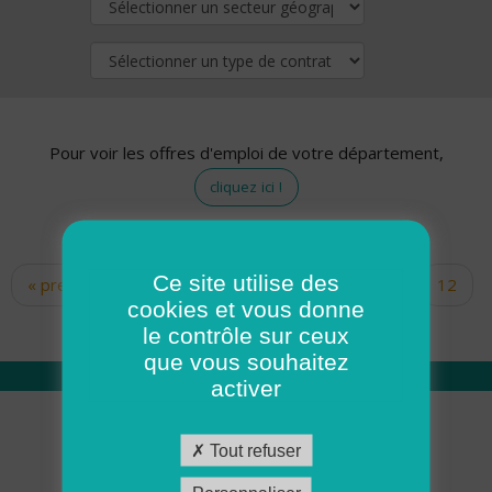
Pour voir les offres d'emploi de votre département,
cliquez ici !
Ce site utilise des
« premier
‹ précédent
…
10
11
12
Pages
cookies et vous donne
13
14
15
16
17
18
le contrôle sur ceux
que vous souhaitez
activer
Qui sommes nous
Tout refuser
Académie ADMR