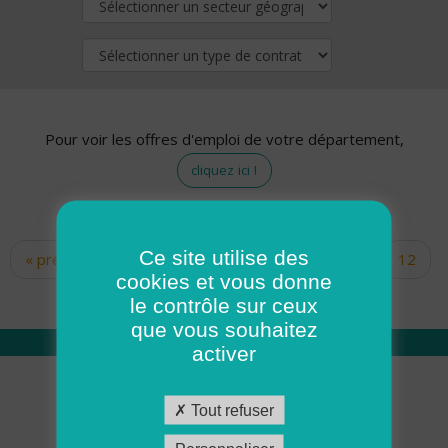
Pour voir les offres d'emploi de votre département,
cliquez ici !
Ce site utilise des
« premier
‹ précédent
…
10
11
12
Pages
cookies et vous donne
13
14
15
16
17
18
le contrôle sur ceux
que vous souhaitez
activer
Qui sommes nous
Tout refuser
Académie ADMR