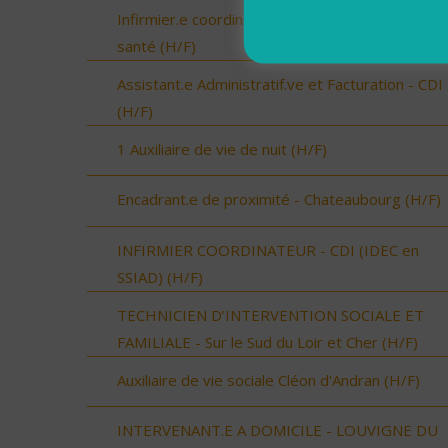
Infirmier.e coordinateur.rice / Chargé.e de missi
santé (H/F)
Assistant.e Administratif.ve et Facturation - CDI
(H/F)
1 Auxiliaire de vie de nuit (H/F)
Encadrant.e de proximité - Chateaubourg (H/F)
INFIRMIER COORDINATEUR - CDI (IDEC en
SSIAD) (H/F)
TECHNICIEN D’INTERVENTION SOCIALE ET
FAMILIALE - Sur le Sud du Loir et Cher (H/F)
Auxiliaire de vie sociale Cléon d'Andran (H/F)
INTERVENANT.E A DOMICILE - LOUVIGNE DU