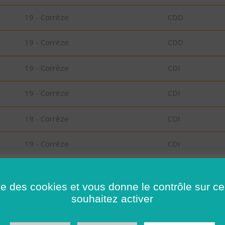
19 - Corrèze
CDD
19 - Corrèze
CDD
19 - Corrèze
CDI
19 - Corrèze
CDI
19 - Corrèze
CDI
19 - Corrèze
CDI
D
35 - Ille-et-Vilaine
CDD
ise des cookies et vous donne le contrôle sur 
souhaitez activer
N
35 - Ille-et-Vilaine
Possibilité de C
CDD