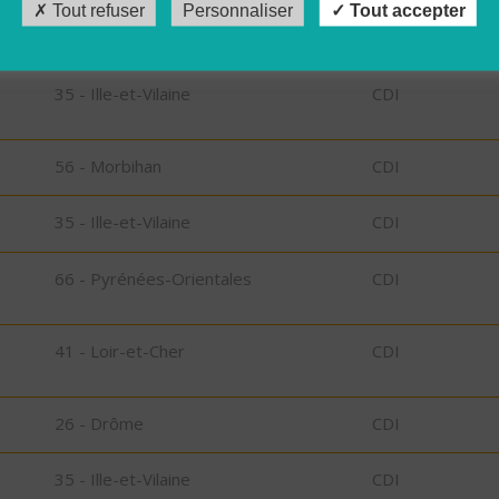
Tout refuser
Personnaliser
Tout accepter
on
35 - Ille-et-Vilaine
CDI
35 - Ille-et-Vilaine
CDI
56 - Morbihan
CDI
35 - Ille-et-Vilaine
CDI
66 - Pyrénées-Orientales
CDI
41 - Loir-et-Cher
CDI
26 - Drôme
CDI
35 - Ille-et-Vilaine
CDI