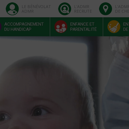
LE BÉNÉVOLAT
L'ADMR
L'ADM
ADMR
RECRUTE
DE CH
ACCOMPAGNEMENT
ENFANCE ET
EN
DU HANDICAP
PARENTALITÉ
DE