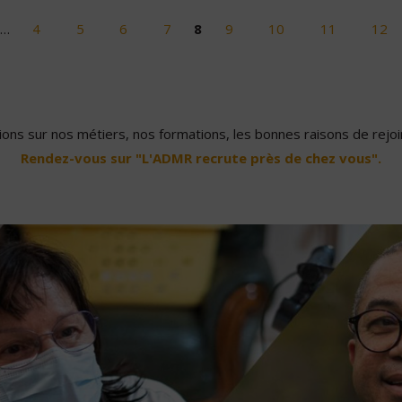
…
4
5
6
7
8
9
10
11
12
ons sur nos métiers, nos formations, les bonnes raisons de rejoin
Rendez-vous sur "L'ADMR recrute près de chez vous".