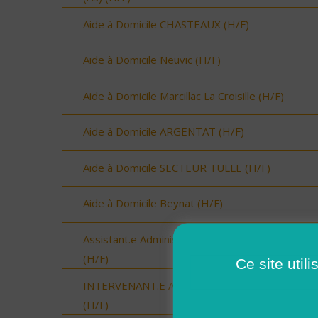
Aide à Domicile CHASTEAUX (H/F)
Aide à Domicile Neuvic (H/F)
Aide à Domicile Marcillac La Croisille (H/F)
Aide à Domicile ARGENTAT (H/F)
Aide à Domicile SECTEUR TULLE (H/F)
Aide à Domicile Beynat (H/F)
Assistant.e Administratif.ve et Facturation - CD
(H/F)
Ce site util
INTERVENANT.E A DOMICILE - VAL COUESNO
(H/F)