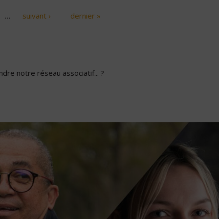
…
suivant ›
dernier »
dre notre réseau associatif... ?