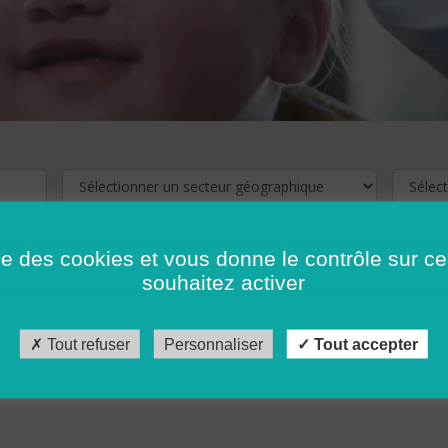
ise des cookies et vous donne le contrôle sur 
souhaitez activer
cliquez ici !
Pour voir les offres d'emploi de votre département,
Tout refuser
Personnaliser
Tout accepter
récédent
…
10
11
12
13
14
15