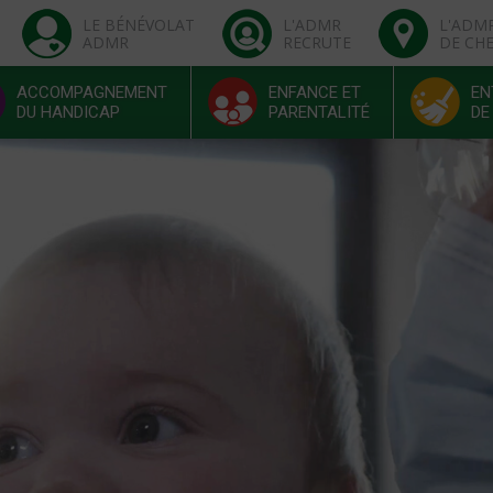
LE BÉNÉVOLAT
L'ADMR
L'ADM
ADMR
RECRUTE
DE CH
ACCOMPAGNEMENT
ENFANCE ET
EN
DU HANDICAP
PARENTALITÉ
DE