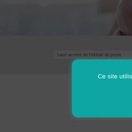
Ce site util
« premier
‹ p
Pages