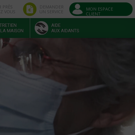
R PRÈS
DEMANDER
MON ESPACE
EZ VOUS
UN SERVICE
CLIENT
TRETIEN
AIDE
 LA MAISON
AUX AIDANTS