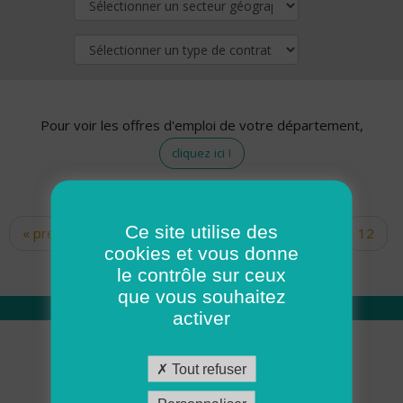
Pour voir les offres d'emploi de votre département,
cliquez ici !
Ce site utilise des
« premier
‹ précédent
…
10
11
12
Pages
cookies et vous donne
13
14
15
16
17
18
le contrôle sur ceux
que vous souhaitez
activer
Qui sommes nous
Tout refuser
Académie ADMR