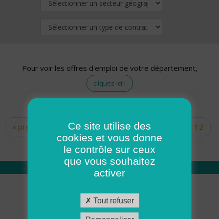
Pour voir les offres d'emploi de votre département,
cliquez ici !
Ce site utilise des
« premier
‹ précédent
…
10
11
12
Pages
cookies et vous donne
13
14
15
16
17
18
le contrôle sur ceux
que vous souhaitez
activer
Qui sommes nous
Tout refuser
Académie ADMR