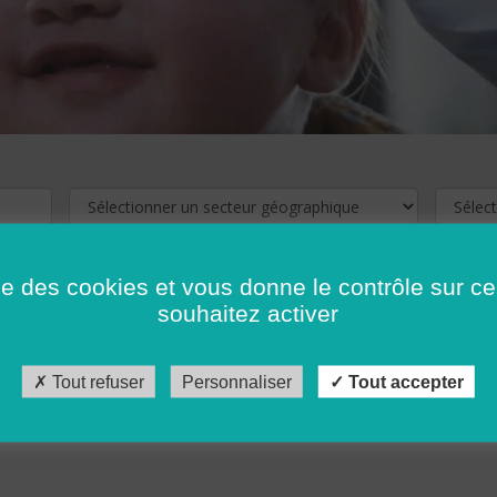
ise des cookies et vous donne le contrôle sur 
souhaitez activer
cliquez ici !
Pour voir les offres d'emploi de votre département,
Tout refuser
Personnaliser
Tout accepter
récédent
…
10
11
12
13
14
15