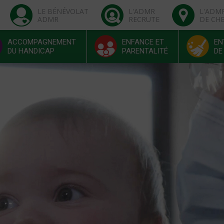
LE BÉNÉVOLAT
L'ADMR
L'ADM
ADMR
RECRUTE
DE CH
ACCOMPAGNEMENT
ENFANCE ET
EN
DU HANDICAP
PARENTALITÉ
DE