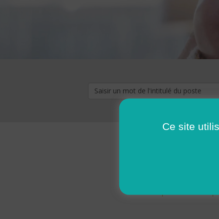
Ce site util
« premier
‹ p
Pages