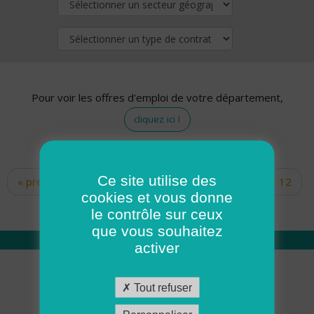
Pour voir les offres d'emploi de votre département,
cliquez ici !
Ce site utilise des
« premier
‹ précédent
…
10
11
12
Pages
cookies et vous donne
13
14
15
16
17
18
le contrôle sur ceux
que vous souhaitez
activer
Qui sommes nous
Tout refuser
Académie ADMR