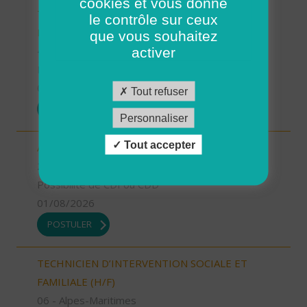
cookies et vous donne
TECHNICIEN D’INTERVENTION SOCIALE ET
le contrôle sur ceux
FAMILIALE (H/F)
que vous souhaitez
49 - Maine-et-Loire
activer
Possibilité de CDI ou CDD
01/08/2026
Tout refuser
POSTULER
Personnaliser
Tout accepter
AIDE SOIGNANT (H/F)
2A - Corse-du-Sud
Possibilité de CDI ou CDD
01/08/2026
POSTULER
TECHNICIEN D’INTERVENTION SOCIALE ET
FAMILIALE (H/F)
06 - Alpes-Maritimes