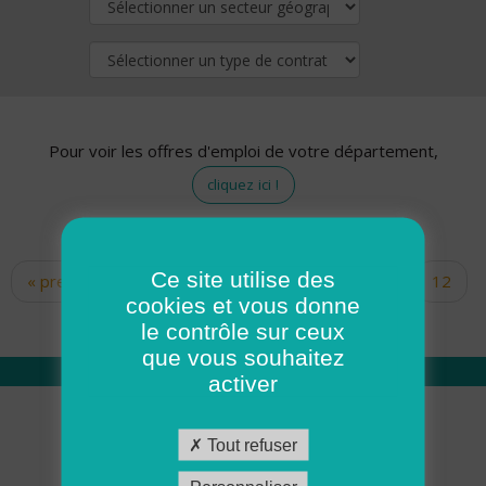
Pour voir les offres d'emploi de votre département,
cliquez ici !
Ce site utilise des
« premier
‹ précédent
…
10
11
12
Pages
cookies et vous donne
13
14
15
16
17
18
le contrôle sur ceux
que vous souhaitez
activer
Qui sommes nous
Tout refuser
Académie ADMR