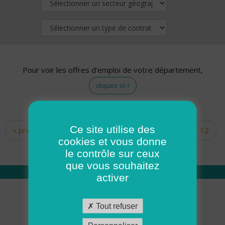
Pour voir les offres d'emploi de votre département,
cliquez ici !
Ce site utilise des
« premier
‹ précédent
…
10
11
12
Pages
cookies et vous donne
13
14
15
16
17
18
le contrôle sur ceux
que vous souhaitez
activer
Qui sommes nous
Tout refuser
Académie ADMR