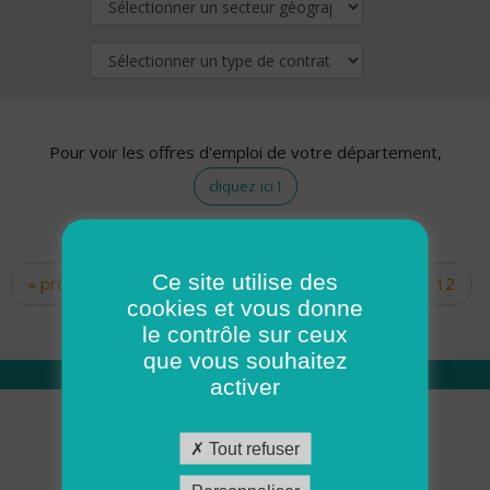
Pour voir les offres d'emploi de votre département,
cliquez ici !
Ce site utilise des
« premier
‹ précédent
…
10
11
12
Pages
cookies et vous donne
13
14
15
16
17
18
le contrôle sur ceux
que vous souhaitez
activer
Qui sommes nous
Tout refuser
Académie ADMR