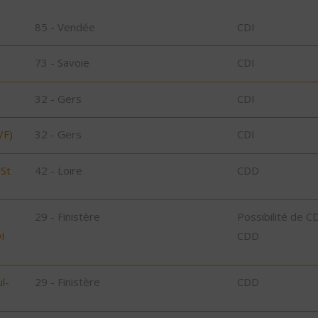
85 - Vendée
CDI
73 - Savoie
CDI
32 - Gers
CDI
/F)
32 - Gers
CDI
/St
42 - Loire
CDD
29 - Finistère
Possibilité de C
I
CDD
l-
29 - Finistère
CDD