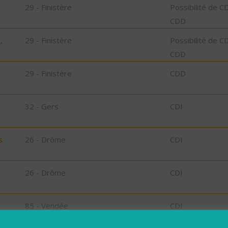
29 - Finistère
Possibilité de C
CDD
,
29 - Finistère
Possibilité de C
CDD
29 - Finistère
CDD
32 - Gers
CDI
s
26 - Drôme
CDI
26 - Drôme
CDI
85 - Vendée
CDI