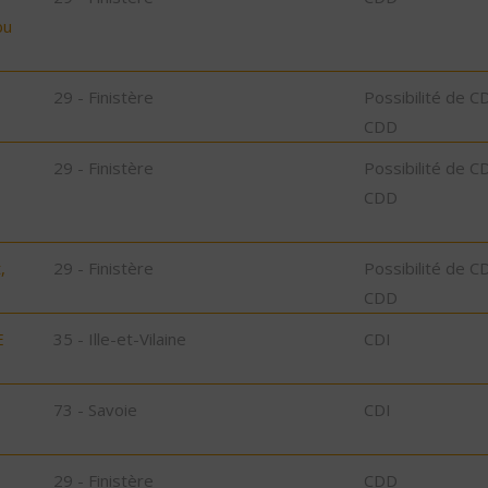
bu
29 - Finistère
Possibilité de C
CDD
29 - Finistère
Possibilité de C
CDD
,
29 - Finistère
Possibilité de C
CDD
E
35 - Ille-et-Vilaine
CDI
73 - Savoie
CDI
29 - Finistère
CDD