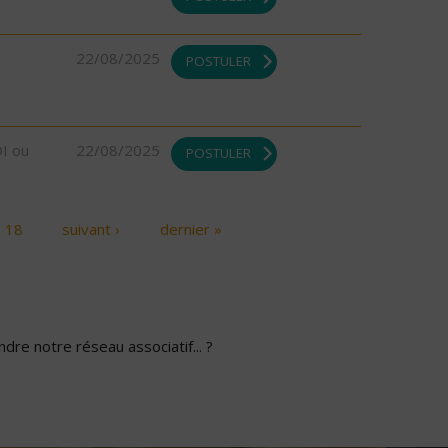
22/08/2025
POSTULER
DI ou
22/08/2025
POSTULER
18
suivant ›
dernier »
dre notre réseau associatif... ?