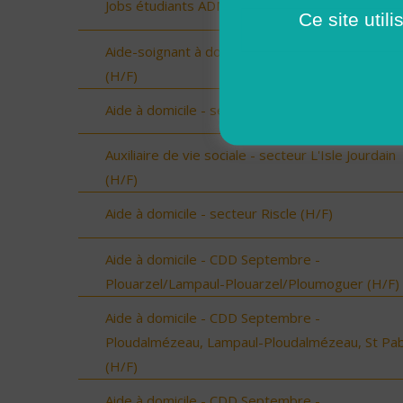
Jobs étudiants ADMR 35 (H/F)
Ce site util
Aide-soignant à domicile - Chantonnay (Vendée)
(H/F)
Aide à domicile - secteur Beaumarchès (H/F)
Auxiliaire de vie sociale - secteur L'Isle Jourdain
(H/F)
Aide à domicile - secteur Riscle (H/F)
Aide à domicile - CDD Septembre -
Plouarzel/Lampaul-Plouarzel/Ploumoguer (H/F)
Aide à domicile - CDD Septembre -
Ploudalmézeau, Lampaul-Ploudalmézeau, St Pa
(H/F)
Aide à domicile - CDD Septembre -