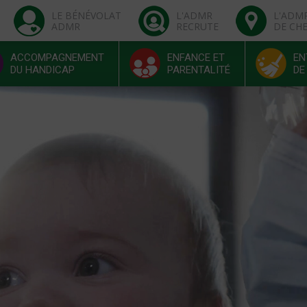
LE BÉNÉVOLAT
L'ADMR
L'ADM
ADMR
RECRUTE
DE CH
ACCOMPAGNEMENT
ENFANCE ET
EN
DU HANDICAP
PARENTALITÉ
DE