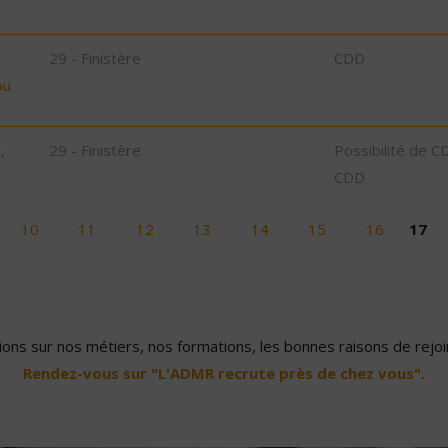
29 - Finistère
CDD
bu
,
29 - Finistère
Possibilité de C
CDD
10
11
12
13
14
15
16
17
ons sur nos métiers, nos formations, les bonnes raisons de rejoin
Rendez-vous sur "L'ADMR recrute près de chez vous".