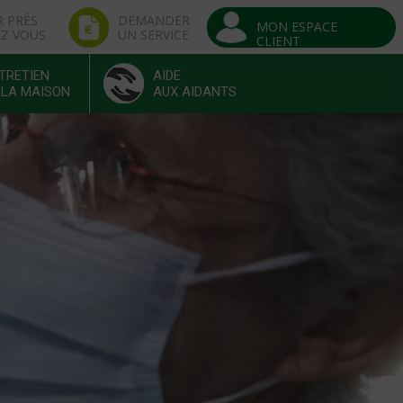
R PRÈS
DEMANDER
MON ESPACE
EZ VOUS
UN SERVICE
CLIENT
TRETIEN
AIDE
 LA MAISON
AUX AIDANTS