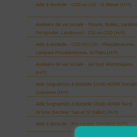
Aide à domicile - CDD ou CDI - St Renan (H/F)
Auxiliaire de vie sociale - Plourin, Brélès, Lanildut
Porspoder, Landunvez - CDI ou CDD (H/F)
Aide à domicile - CDD OU CDI - Ploudalmézeau,
Lampaul-Ploudalmézeau, St Pabu (H/F)
Auxiliaire de vie sociale - secteur Montesquiou
(H/F)
Aide Soignant(e) à domicile SSIAD ADMR Roman
Couronne (H/F)
Aide Soignant(e) à domicile SSIAD ADMR Nord
Drome (Secteur Tain et St Vallier) (H/F)
Aide à domicile - Pouzauges (Vendée) (H/F)