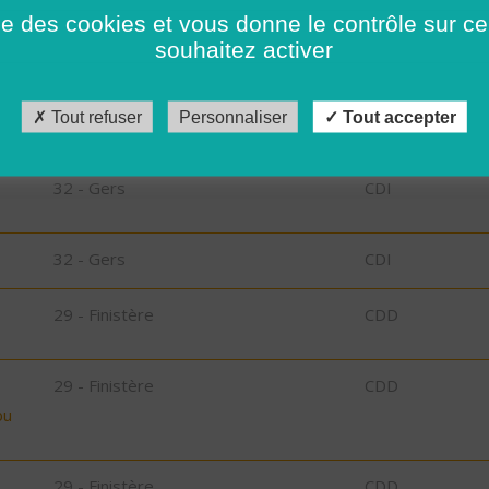
35 - Ille-et-Vilaine
CDD
ise des cookies et vous donne le contrôle sur 
souhaitez activer
85 - Vendée
CDI
Tout refuser
Personnaliser
Tout accepter
32 - Gers
CDI
32 - Gers
CDI
32 - Gers
CDI
29 - Finistère
CDD
29 - Finistère
CDD
bu
29 - Finistère
CDD