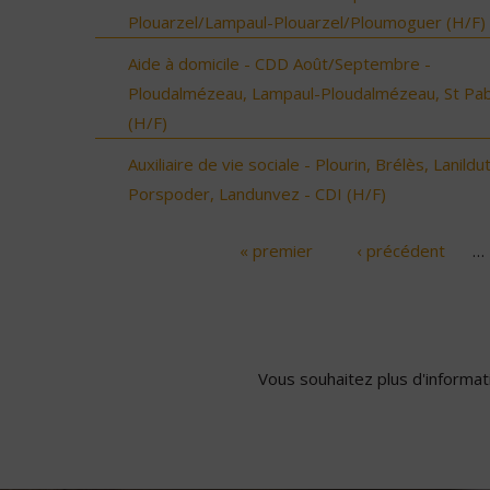
Plouarzel/Lampaul-Plouarzel/Ploumoguer (H/F)
Aide à domicile - CDD Août/Septembre -
Ploudalmézeau, Lampaul-Ploudalmézeau, St Pa
(H/F)
Auxiliaire de vie sociale - Plourin, Brélès, Lanildut
Porspoder, Landunvez - CDI (H/F)
« premier
‹ précédent
…
Pages
Vous souhaitez plus d'informati