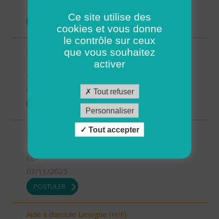
07/11/2025
Ce site utilise des
POSTULER
cookies et vous donne
le contrôle sur ceux
Aide-soignant.e Limogne en Quercy (H/F)
que vous souhaitez
46 - Lot
activer
CDD
07/11/2025
Tout refuser
POSTULER
Personnaliser
Tout accepter
Responsable du développement (H/F)
46 - Lot
CDI
07/11/2025
POSTULER
Aide à domicile Limogne (H/F)