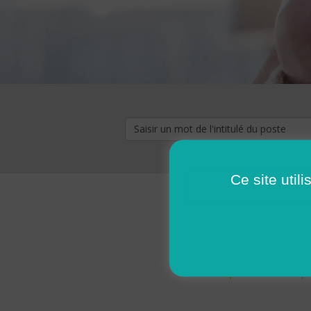
Ce site util
« premier
‹ p
Pages