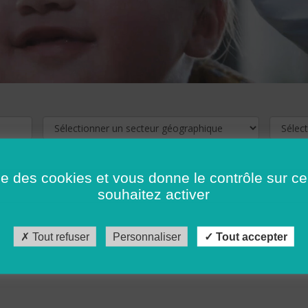
ise des cookies et vous donne le contrôle sur 
souhaitez activer
cliquez ici !
Pour voir les offres d'emploi de votre département,
Tout refuser
Personnaliser
Tout accepter
récédent
…
10
11
12
13
14
15