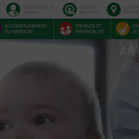
LE BÉNÉVOLAT
L'ADMR
L'ADM
ADMR
RECRUTE
DE CH
ACCOMPAGNEMENT
ENFANCE ET
EN
DU HANDICAP
PARENTALITÉ
DE