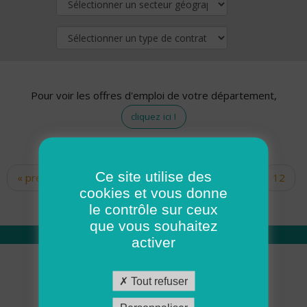
Pour voir les offres d'emploi de votre département,
cliquez ici !
Ce site utilise des
« premier
‹ précédent
…
10
11
12
Pages
cookies et vous donne
13
14
15
16
17
18
le contrôle sur ceux
que vous souhaitez
activer
Qui sommes nous
Tout refuser
Académie ADMR