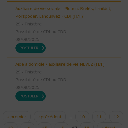
Auxiliaire de vie sociale - Plourin, Brélès, Lanildut,
Porspoder, Landunvez - CDI (H/F)
29 - Finistère
Possibilité de CDI ou CDD
08/08/2025
POSTULER
Aide à domicile / auxiliaire de vie NEVEZ (H/F)
29 - Finistère
Possibilité de CDI ou CDD
08/08/2025
POSTULER
« premier
‹ précédent
…
10
11
12
Pages
13
14
15
16
17
18
suivant ›