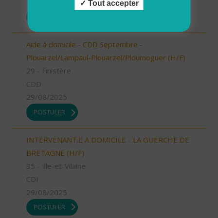
29/08/2025
Tout accepter
POSTULER
Aide à domicile - CDD Septembre -
Plouarzel/Lampaul-Plouarzel/Ploumoguer (H/F)
29 - Finistère
CDD
29/08/2025
POSTULER
INTERVENANT.E A DOMICILE - LA GUERCHE DE
BRETAGNE (H/F)
35 - Ille-et-Vilaine
CDI
29/08/2025
POSTULER