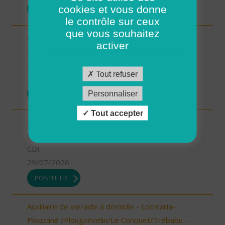
cookies et vous donne
POSTULER
le contrôle sur ceux
que vous souhaitez
Aide à domicile - CDD été - Saint-Renan (H/F)
activer
29 - Finistère
CDD
Tout refuser
29/07/2026
POSTULER
Personnaliser
Tout accepter
Aide à domicile BEDARIEUX (H/F)
34 - Hérault
CDI
29/07/2026
POSTULER
Auxiliaire de vie/aide à domicile - Locmaria-
Plouzané /Plougonvelin/Le Conquet/Trébabu -