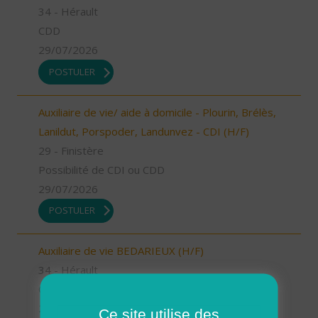
34 - Hérault
CDD
29/07/2026
POSTULER
Auxiliaire de vie/ aide à domicile - Plourin, Brélès,
Lanildut, Porspoder, Landunvez - CDI (H/F)
29 - Finistère
Possibilité de CDI ou CDD
29/07/2026
POSTULER
Auxiliaire de vie BEDARIEUX (H/F)
34 - Hérault
CDI
29/07/2026
Ce site utilise des