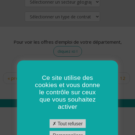
Pour voir les offres d'emploi de votre département,
cliquez ici !
Ce site utilise des
« premier
‹ précédent
…
10
11
12
Pages
cookies et vous donne
13
14
15
16
17
18
le contrôle sur ceux
que vous souhaitez
activer
Qui sommes nous
Tout refuser
Académie ADMR