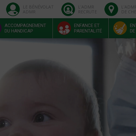
LE BÉNÉVOLAT
L'ADMR
L'ADM
ADMR
RECRUTE
DE CH
ACCOMPAGNEMENT
ENFANCE ET
EN
DU HANDICAP
PARENTALITÉ
DE