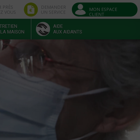
R PRÈS
DEMANDER
MON ESPACE
EZ VOUS
UN SERVICE
CLIENT
TRETIEN
AIDE
 LA MAISON
AUX AIDANTS