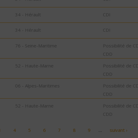
34 - Hérault
CDI
34 - Hérault
CDI
76 - Seine-Maritime
Possibilité de C
CDD
52 - Haute-Marne
Possibilité de C
CDD
06 - Alpes-Maritimes
Possibilité de C
CDD
52 - Haute-Marne
Possibilité de C
CDD
3
4
5
6
7
8
9
…
suivant ›