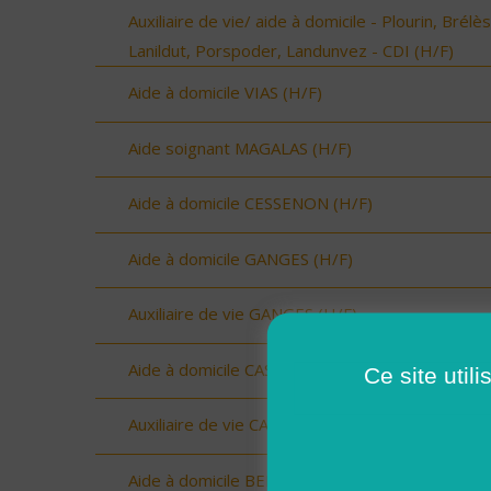
Auxiliaire de vie/ aide à domicile - Plourin, Brélès
Lanildut, Porspoder, Landunvez - CDI (H/F)
Aide à domicile VIAS (H/F)
Aide soignant MAGALAS (H/F)
Aide à domicile CESSENON (H/F)
Aide à domicile GANGES (H/F)
Auxiliaire de vie GANGES (H/F)
Aide à domicile CASTRIES (H/F)
Ce site util
Auxiliaire de vie CASTRIES (H/F)
Aide à domicile BERANGE (H/F)