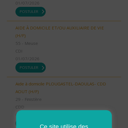
01/07/2026
POSTULER
AIDE À DOMICILE ET/OU AUXILIAIRE DE VIE
(H/F)
55 - Meuse
CDI
01/07/2026
POSTULER
Aide à domicile PLOUGASTEL-DAOULAS- CDD
AOUT (H/F)
29 - Finistère
CDD
01/07/2026
POSTULER
Ce site utilise des