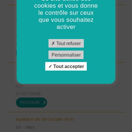
cookies et vous donne
le contrôle sur ceux
Aide-Soignant(e) à Domicile PLOUGASTEL-
que vous souhaitez
DAOULAS CDD 80% (H/F)
activer
29 - Finistère
CDI
Tout refuser
01/07/2026
POSTULER
Personnaliser
Tout accepter
INFIRMIER COORDINATEUR (H/F)
55 - Meuse
CDI
01/07/2026
POSTULER
Auxiliaire de Vie Sociale (H/F)
03 - Allier