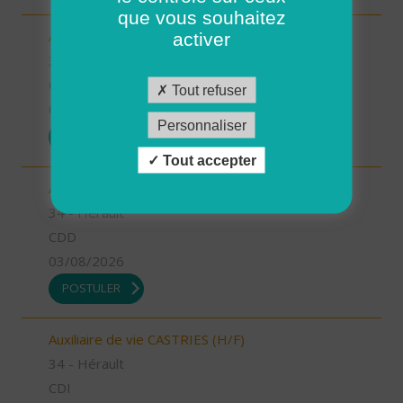
que vous souhaitez
Auxiliaire de vie GANGES (H/F)
activer
34 - Hérault
CDI
Tout refuser
03/08/2026
Personnaliser
POSTULER
Tout accepter
Aide à domicile CASTRIES (H/F)
34 - Hérault
CDD
03/08/2026
POSTULER
Auxiliaire de vie CASTRIES (H/F)
34 - Hérault
CDI