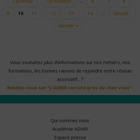
« premier
‹ précédent
…
6
7
8
Pages
9
10
11
12
13
14
…
suivant ›
dernier »
Vous souhaitez plus d'informations sur nos métiers, nos
formations, les bonnes raisons de rejoindre notre réseau
associatif... ?
Rendez-vous sur "L'ADMR recrute près de chez vous".
Qui sommes nous
Académie ADMR
Espace presse