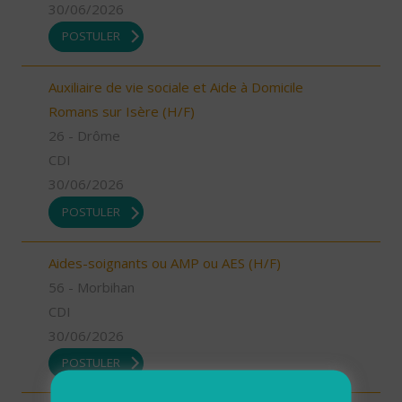
30/06/2026
POSTULER
Auxiliaire de vie sociale et Aide à Domicile
Romans sur Isère (H/F)
26 - Drôme
CDI
30/06/2026
POSTULER
Aides-soignants ou AMP ou AES (H/F)
56 - Morbihan
CDI
30/06/2026
POSTULER