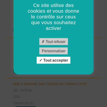
Aides à domicile (H/F)
Ce site utilise des
56 - Morbihan
cookies et vous donne
le contrôle sur ceux
CDD
que vous souhaitez
30/06/2026
activer
POSTULER
Tout refuser
Aide à domicile Pont de l'Isère (H/F)
26 - Drôme
Personnaliser
CDD
Tout accepter
29/06/2026
POSTULER
Aide à domicile Saint Marcel les Valence (H/F)
26 - Drôme
CDD
29/06/2026