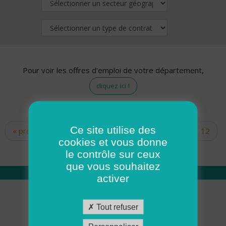
Pour voir les offres d'emploi de votre département,
cliquez ici !
Ce site utilise des
« premier
‹ précédent
…
10
11
12
Pages
cookies et vous donne
13
14
15
16
17
18
le contrôle sur ceux
que vous souhaitez
activer
Qui sommes nous
Tout refuser
Académie ADMR