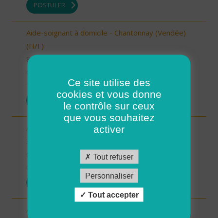
POSTULER
Aide-soignant à domicile - Chantonnay (Vendée)
(H/F)
85 - Vendée
CDI
Ce site utilise des
10/09/2025
cookies et vous donne
POSTULER
le contrôle sur ceux
que vous souhaitez
Aide à domicile - secteur Beaumarchès (H/F)
activer
32 - Gers
CDI
Tout refuser
08/09/2025
Personnaliser
POSTULER
Tout accepter
Auxiliaire de vie sociale - secteur L'Isle Jourdain