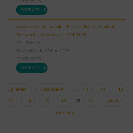
22/08/2025
POSTULER
Auxiliaire de vie sociale - Plourin, Brélès, Lanildut,
Porspoder, Landunvez - CDI (H/F)
29 - Finistère
Possibilité de CDI ou CDD
22/08/2025
POSTULER
« premier
‹ précédent
…
10
11
12
Pages
13
14
15
16
17
18
suivant ›
dernier »