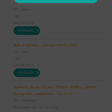
(H/F)
32 - Gers
CDI
04/09/2025
POSTULER
Aide à domicile - secteur Riscle (H/F)
32 - Gers
CDI
03/09/2025
POSTULER
Auxiliaire de vie sociale - Plourin, Brélès, Lanildut,
Porspoder, Landunvez - CDI (H/F)
29 - Finistère
Possibilité de CDI ou CDD