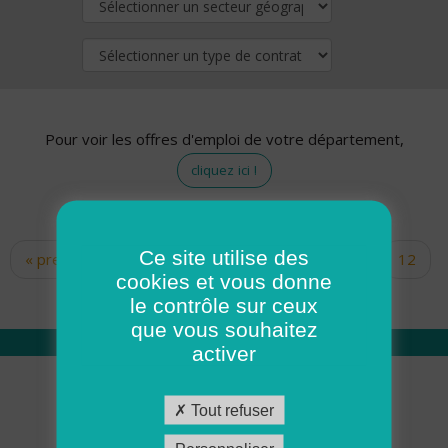
Pour voir les offres d'emploi de votre département,
cliquez ici !
Ce site utilise des
« premier
‹ précédent
…
10
11
12
Pages
cookies et vous donne
13
14
15
16
17
18
le contrôle sur ceux
que vous souhaitez
activer
Qui sommes nous
Tout refuser
Académie ADMR