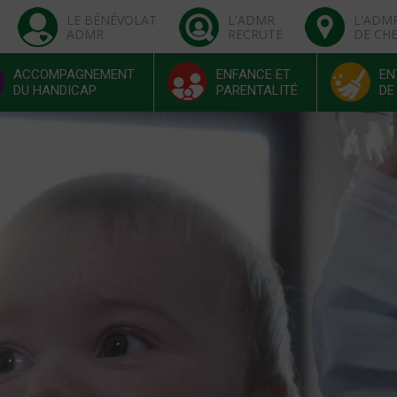
LE BÉNÉVOLAT
L'ADMR
L'ADM
ADMR
RECRUTE
DE CH
ACCOMPAGNEMENT
ENFANCE ET
EN
DU HANDICAP
PARENTALITÉ
DE