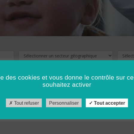
ise des cookies et vous donne le contrôle sur 
souhaitez activer
cliquez ici !
Pour voir les offres d'emploi de votre département,
Tout refuser
Personnaliser
Tout accepter
récédent
…
10
11
12
13
14
15