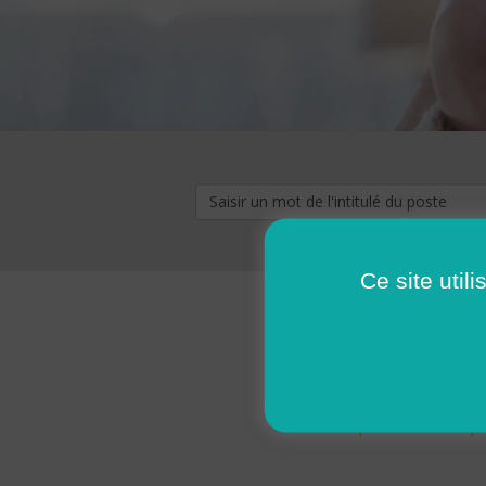
Ce site util
« premier
‹ p
Pages