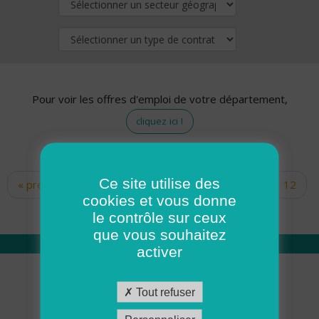
Pour voir les offres d'emploi de votre département,
cliquez ici !
Ce site utilise des
« premier
‹ précédent
…
10
11
12
Pages
cookies et vous donne
13
14
15
16
17
18
le contrôle sur ceux
que vous souhaitez
activer
Qui sommes nous
Tout refuser
Académie ADMR