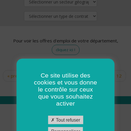
Pour voir les offres d'emploi de votre département,
cliquez ici !
Ce site utilise des
« premier
‹ précédent
…
10
11
12
Pages
cookies et vous donne
13
14
15
16
17
18
le contrôle sur ceux
que vous souhaitez
activer
Qui sommes nous
Tout refuser
Académie ADMR