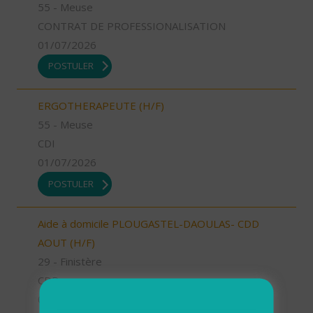
55 - Meuse
CONTRAT DE PROFESSIONALISATION
01/07/2026
POSTULER
ERGOTHERAPEUTE (H/F)
55 - Meuse
CDI
01/07/2026
POSTULER
Aide à domicile PLOUGASTEL-DAOULAS- CDD
AOUT (H/F)
29 - Finistère
CDD
01/07/2026