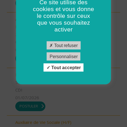
Ce site utilise des
POSTULER
cookies et vous donne
le contrôle sur ceux
Aide-Soignant(e) à Domicile PLOUGASTEL-
que vous souhaitez
DAOULAS CDD 80% (H/F)
activer
29 - Finistère
CDI
Tout refuser
01/07/2026
Personnaliser
POSTULER
Tout accepter
INFIRMIER COORDINATEUR (H/F)
55 - Meuse
CDI
01/07/2026
POSTULER
Auxiliaire de Vie Sociale (H/F)