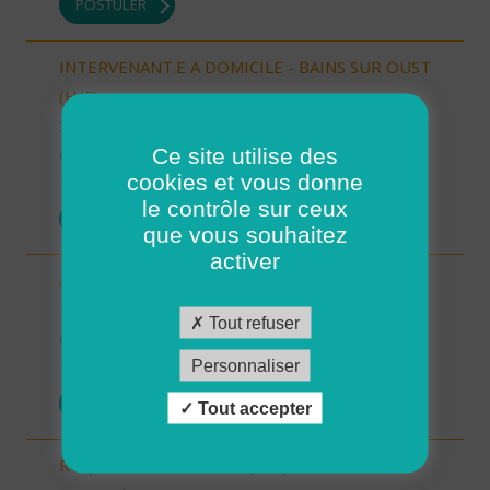
POSTULER
INTERVENANT.E A DOMICILE - BAINS SUR OUST
(H/F)
35 - Ille-et-Vilaine
Ce site utilise des
CDI
cookies et vous donne
10/10/2025
le contrôle sur ceux
POSTULER
que vous souhaitez
activer
Auxiliaire de vie sociale - Randens (73220) (H/F)
73 - Savoie
Tout refuser
CDI
Personnaliser
10/10/2025
POSTULER
Tout accepter
Responsable de secteur (H/F)