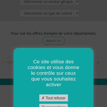
Pour voir les offres d'emploi de votre département,
cliquez ici !
Ce site utilise des
« premier
‹ précédent
…
10
11
12
Pages
cookies et vous donne
13
14
15
16
17
18
le contrôle sur ceux
que vous souhaitez
activer
Qui sommes nous
Tout refuser
Académie ADMR