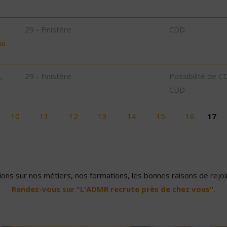
29 - Finistère
CDD
bu
,
29 - Finistère
Possibilité de C
CDD
10
11
12
13
14
15
16
17
ons sur nos métiers, nos formations, les bonnes raisons de rejoin
Rendez-vous sur "L'ADMR recrute près de chez vous".