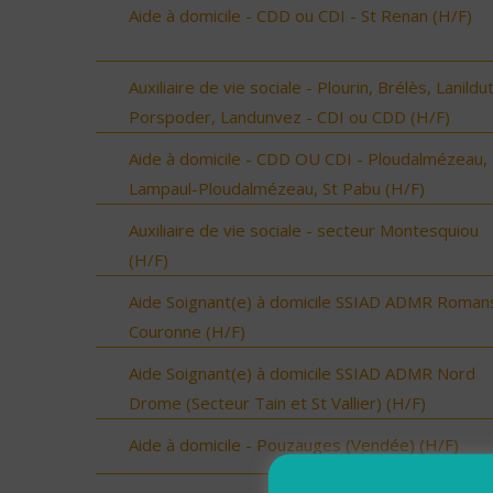
Aide à domicile - CDD ou CDI - St Renan (H/F)
Auxiliaire de vie sociale - Plourin, Brélès, Lanildut
Porspoder, Landunvez - CDI ou CDD (H/F)
Aide à domicile - CDD OU CDI - Ploudalmézeau,
Lampaul-Ploudalmézeau, St Pabu (H/F)
Auxiliaire de vie sociale - secteur Montesquiou
(H/F)
Aide Soignant(e) à domicile SSIAD ADMR Roman
Couronne (H/F)
Aide Soignant(e) à domicile SSIAD ADMR Nord
Drome (Secteur Tain et St Vallier) (H/F)
Aide à domicile - Pouzauges (Vendée) (H/F)