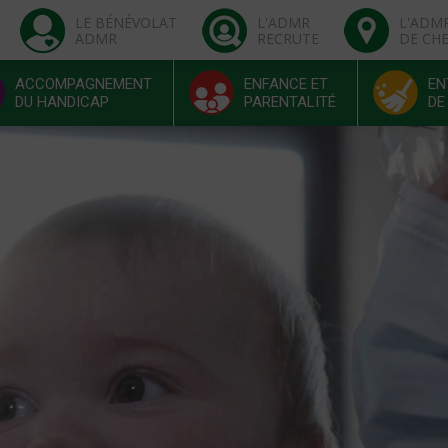
LE BÉNÉVOLAT
L'ADMR
L'ADM
ADMR
RECRUTE
DE CH
ACCOMPAGNEMENT
ENFANCE ET
EN
DU HANDICAP
PARENTALITÉ
DE