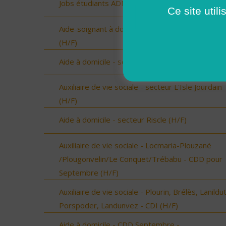
Jobs étudiants ADMR 35 (H/F)
Ce site util
Aide-soignant à domicile - Chantonnay (Vendée)
(H/F)
Aide à domicile - secteur Beaumarchès (H/F)
Auxiliaire de vie sociale - secteur L'Isle Jourdain
(H/F)
Aide à domicile - secteur Riscle (H/F)
Auxiliaire de vie sociale - Locmaria-Plouzané
/Plougonvelin/Le Conquet/Trébabu - CDD pour
Septembre (H/F)
Auxiliaire de vie sociale - Plourin, Brélès, Lanildut
Porspoder, Landunvez - CDI (H/F)
Aide à domicile - CDD Septembre -