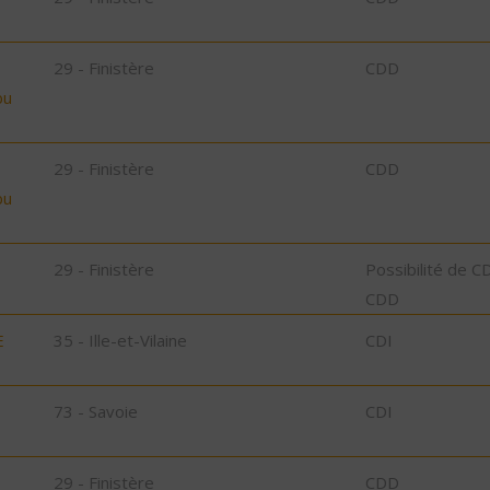
29 - Finistère
CDD
bu
29 - Finistère
CDD
bu
29 - Finistère
Possibilité de C
CDD
E
35 - Ille-et-Vilaine
CDI
73 - Savoie
CDI
29 - Finistère
CDD