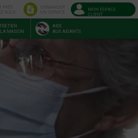
R PRÈS
DEMANDER
MON ESPACE
EZ VOUS
UN SERVICE
CLIENT
TRETIEN
AIDE
 LA MAISON
AUX AIDANTS