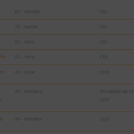
85 - Vendée
CDI
73 - Savoie
CDI
32 - Gers
CDI
/F)
32 - Gers
CDI
/St
42 - Loire
CDD
29 - Finistère
Possibilité de C
I
CDD
l-
29 - Finistère
CDD