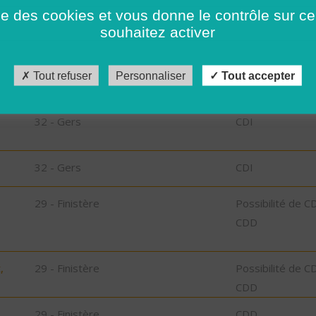
35 - Ille-et-Vilaine
CDD
ise des cookies et vous donne le contrôle sur 
souhaitez activer
85 - Vendée
CDI
Tout refuser
Personnaliser
Tout accepter
32 - Gers
CDI
32 - Gers
CDI
32 - Gers
CDI
29 - Finistère
Possibilité de C
CDD
,
29 - Finistère
Possibilité de C
CDD
29 - Finistère
CDD