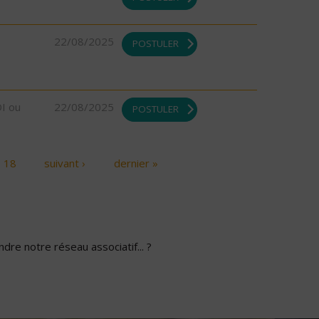
22/08/2025
POSTULER
DI ou
22/08/2025
POSTULER
18
suivant ›
dernier »
dre notre réseau associatif... ?