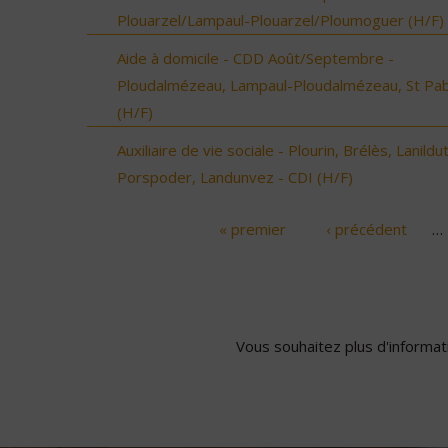
Plouarzel/Lampaul-Plouarzel/Ploumoguer (H/F)
Aide à domicile - CDD Août/Septembre -
Ploudalmézeau, Lampaul-Ploudalmézeau, St Pa
(H/F)
Auxiliaire de vie sociale - Plourin, Brélès, Lanildut
Porspoder, Landunvez - CDI (H/F)
« premier
‹ précédent
…
Pages
Vous souhaitez plus d'informati