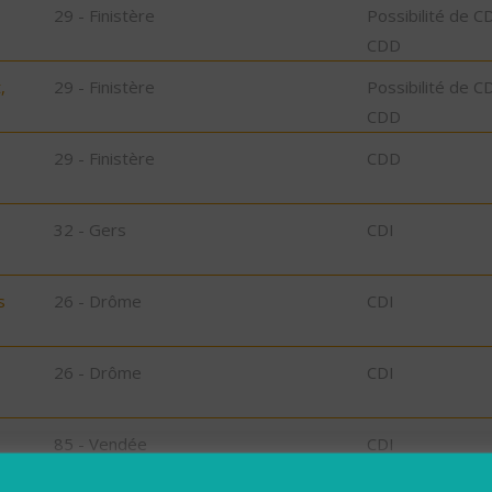
29 - Finistère
Possibilité de C
CDD
,
29 - Finistère
Possibilité de C
CDD
29 - Finistère
CDD
32 - Gers
CDI
s
26 - Drôme
CDI
26 - Drôme
CDI
85 - Vendée
CDI