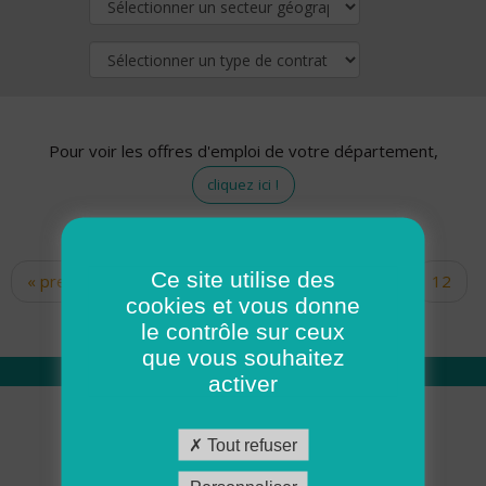
Pour voir les offres d'emploi de votre département,
cliquez ici !
Ce site utilise des
« premier
‹ précédent
…
10
11
12
Pages
cookies et vous donne
13
14
15
16
17
18
le contrôle sur ceux
que vous souhaitez
activer
Qui sommes nous
Tout refuser
Académie ADMR