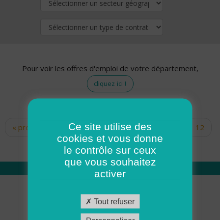
Pour voir les offres d'emploi de votre département,
cliquez ici !
Ce site utilise des
« premier
‹ précédent
…
10
11
12
Pages
cookies et vous donne
13
14
15
16
17
18
le contrôle sur ceux
que vous souhaitez
activer
Qui sommes nous
Tout refuser
Académie ADMR