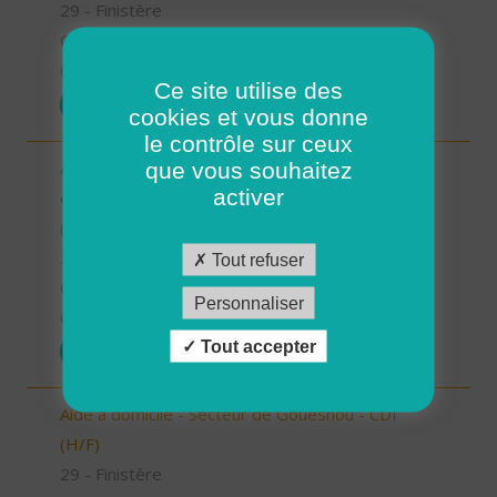
29 - Finistère
CDI
01/07/2025
Ce site utilise des
POSTULER
cookies et vous donne
le contrôle sur ceux
Auxiliaire de Vie Sociale/Accompagnant Educatif
que vous souhaitez
activer
et Social à domicile - Secteur de Plouzané - CDI
(H/F)
29 - Finistère
Tout refuser
CDI
Personnaliser
01/07/2025
Tout accepter
POSTULER
Aide à domicile - Secteur de Gouesnou - CDI
(H/F)
29 - Finistère