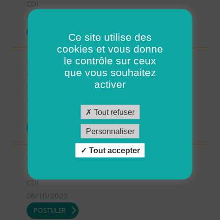
CDI
06/10/2025
POSTULER
Ce site utilise des
cookies et vous donne
le contrôle sur ceux
Aide à domicile - Secteur Terres de Montaigu
que vous souhaitez
(H/F)
activer
85 - Vendée
CDI
Tout refuser
06/10/2025
POSTULER
Personnaliser
Tout accepter
Aide soignant à domicile - Bouin (H/F)
85 - Vendée
CDI
06/10/2025
POSTULER