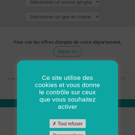
Pour voir les offres d'emploi de votre département,
cliquez ici !
Ce site utilise des
« premier
‹ précédent
…
10
11
12
Pages
cookies et vous donne
13
14
15
16
17
18
le contrôle sur ceux
que vous souhaitez
activer
Qui sommes nous
Tout refuser
Académie ADMR