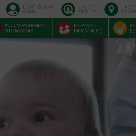
LE BÉNÉVOLAT
L'ADMR
L'ADM
ADMR
RECRUTE
DE CH
ACCOMPAGNEMENT
ENFANCE ET
EN
DU HANDICAP
PARENTALITÉ
DE