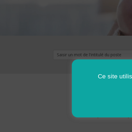
Ce site util
« premier
‹ p
Pages