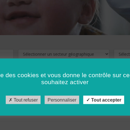
ise des cookies et vous donne le contrôle sur 
souhaitez activer
cliquez ici !
Pour voir les offres d'emploi de votre département,
Tout refuser
Personnaliser
Tout accepter
récédent
…
10
11
12
13
14
15