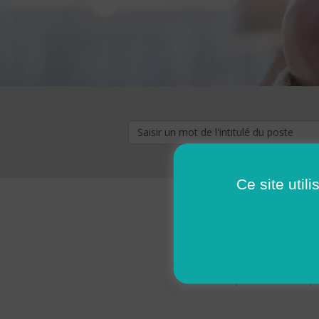
Ce site util
« premier
‹ p
Pages