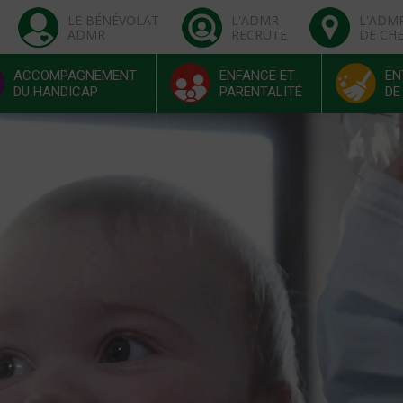
LE BÉNÉVOLAT
L'ADMR
L'ADM
ADMR
RECRUTE
DE CH
ACCOMPAGNEMENT
ENFANCE ET
EN
DU HANDICAP
PARENTALITÉ
DE