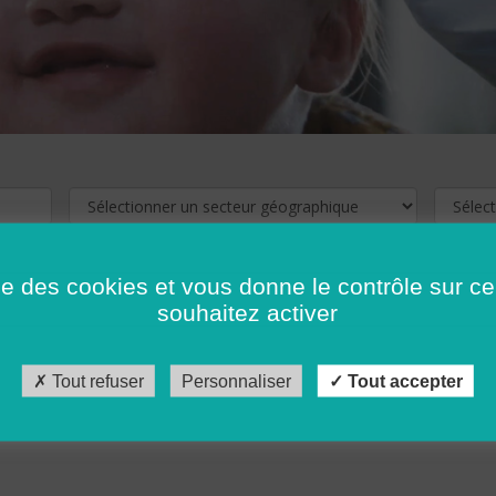
ise des cookies et vous donne le contrôle sur 
souhaitez activer
cliquez ici !
Pour voir les offres d'emploi de votre département,
Tout refuser
Personnaliser
Tout accepter
récédent
…
10
11
12
13
14
15