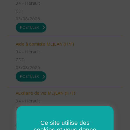
34 - Hérault
CDI
03/08/2026
POSTULER
Aide à domicile MEJEAN (H/F)
34 - Hérault
CDD
03/08/2026
POSTULER
Auxiliaire de vie MEJEAN (H/F)
34 - Hérault
CDI
03/08/2026
Ce site utilise des
POSTULER
cookies et vous donne