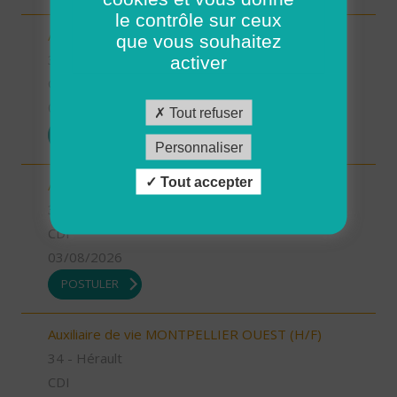
le contrôle sur ceux
Aide à domicile MIMOSAS (H/F)
que vous souhaitez
34 - Hérault
activer
CDD
03/08/2026
Tout refuser
POSTULER
Personnaliser
Tout accepter
Auxiliaire de vie MIMOSAS (H/F)
34 - Hérault
CDI
03/08/2026
POSTULER
Auxiliaire de vie MONTPELLIER OUEST (H/F)
34 - Hérault
CDI