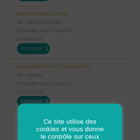
AIDE A DOMICILE (H/F)
06 - Alpes-Maritimes
Possibilité de CDI ou CDD
01/08/2026
POSTULER
AUXILIAIRE DE VIE SOCIALE (H/F)
34 - Hérault
Possibilité de CDI ou CDD
01/08/2026
POSTULER
AUXILIAIRE DE VIE SOCIALE (H/F)
Ce site utilise des
91 - Essonne
cookies et vous donne
le contrôle sur ceux
Possibilité de CDI ou CDD