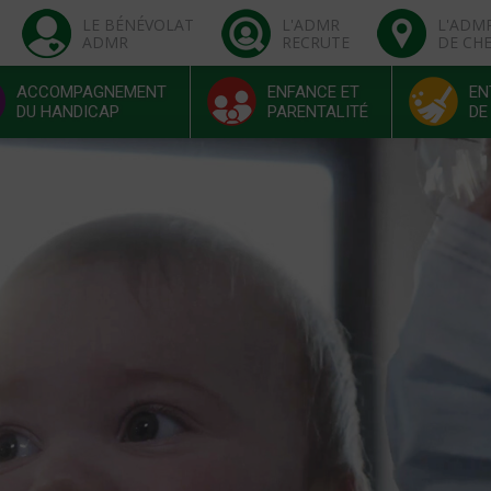
LE BÉNÉVOLAT
L'ADMR
L'ADM
ADMR
RECRUTE
DE CH
ACCOMPAGNEMENT
ENFANCE ET
EN
DU HANDICAP
PARENTALITÉ
DE