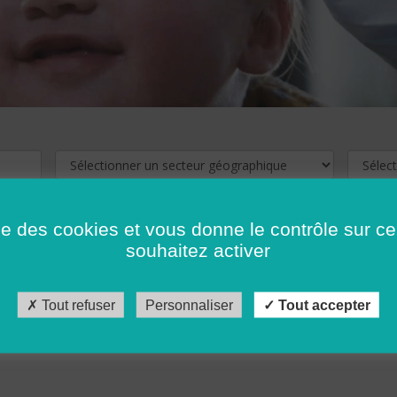
ise des cookies et vous donne le contrôle sur 
souhaitez activer
cliquez ici !
Pour voir les offres d'emploi de votre département,
Tout refuser
Personnaliser
Tout accepter
récédent
…
10
11
12
13
14
15