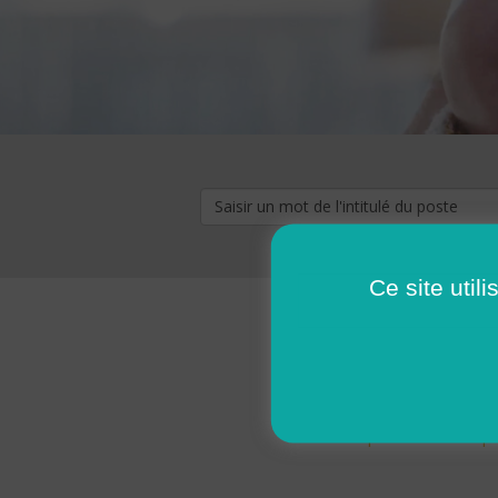
Ce site util
« premier
‹ p
Pages