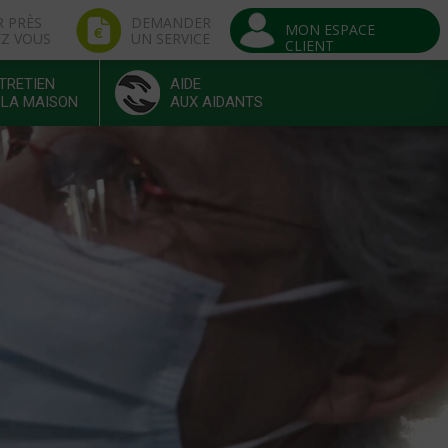
R PRÈS
DEMANDER
MON ESPACE
EZ VOUS
UN SERVICE
CLIENT
TRETIEN
AIDE
 LA MAISON
AUX AIDANTS