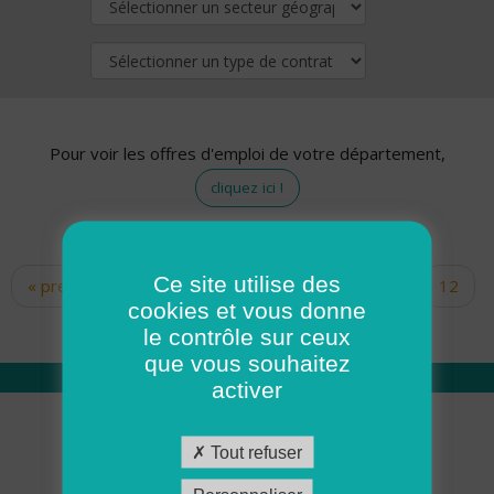
Pour voir les offres d'emploi de votre département,
cliquez ici !
Ce site utilise des
« premier
‹ précédent
…
10
11
12
Pages
cookies et vous donne
13
14
15
16
17
18
le contrôle sur ceux
que vous souhaitez
activer
Qui sommes nous
Tout refuser
Académie ADMR