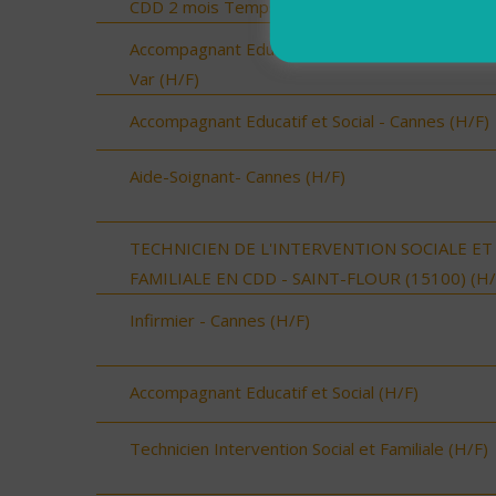
CDD 2 mois Temps Plein (H/F)
Accompagnant Educatif et Social - Saint Laurent
Var (H/F)
Accompagnant Educatif et Social - Cannes (H/F)
Aide-Soignant- Cannes (H/F)
TECHNICIEN DE L'INTERVENTION SOCIALE ET
FAMILIALE EN CDD - SAINT-FLOUR (15100) (H/
Infirmier - Cannes (H/F)
Accompagnant Educatif et Social (H/F)
Technicien Intervention Social et Familiale (H/F)