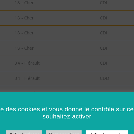
18 - Cher
CDI
18 - Cher
CDI
18 - Cher
CDI
18 - Cher
CDI
34 - Hérault
CDI
34 - Hérault
CDD
19 - Corrèze
CDD
s
41 - Loir-et-Cher
CDI
ise des cookies et vous donne le contrôle sur 
souhaitez activer
41 - Loir-et-Cher
CDD