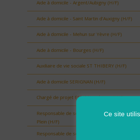
Aide à domicile - Argent/Aubigny (H/F)
Aide à domicile - Saint Martin d'Auxigny (H/F)
Aide à domicile - Mehun sur Yèvre (H/F)
Aide à domicile - Bourges (H/F)
Auxiliaire de vie sociale ST THIBERY (H/F)
Aide à domicile SERIGNAN (H/F)
Chargé de projet ESMS Numérique (H/F)
Responsable de secteur sur Onzain - CDI Temp
Ce site util
Plein (H/F)
Responsable de secteur sur Noyers sur Cher -