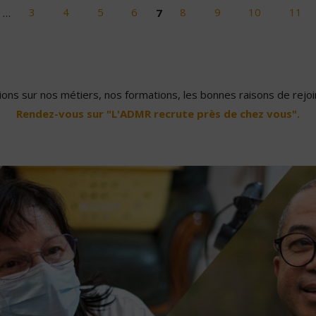
…
3
4
5
6
7
8
9
10
11
ons sur nos métiers, nos formations, les bonnes raisons de rejoin
Rendez-vous sur "L'ADMR recrute près de chez vous".