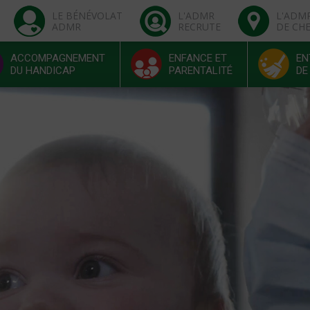
LE BÉNÉVOLAT
L'ADMR
L'ADM
ADMR
RECRUTE
DE CH
ACCOMPAGNEMENT
ENFANCE ET
EN
DU HANDICAP
PARENTALITÉ
DE