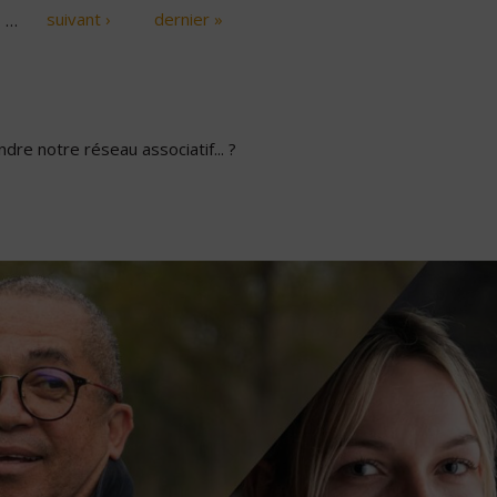
…
suivant ›
dernier »
dre notre réseau associatif... ?