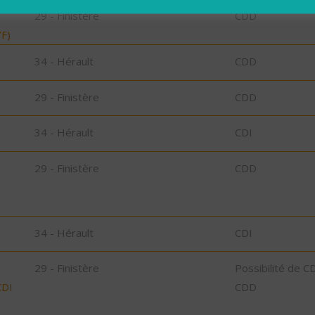
29 - Finistère
CDD
F)
34 - Hérault
CDD
29 - Finistère
CDD
34 - Hérault
CDI
29 - Finistère
CDD
34 - Hérault
CDI
29 - Finistère
Possibilité de C
CDI
CDD