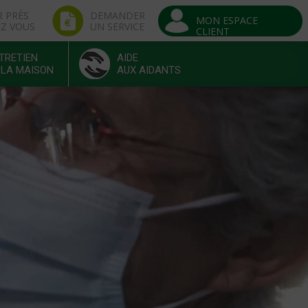
R PRÈS
DEMANDER
MON ESPACE
EZ VOUS
UN SERVICE
CLIENT
TRETIEN
AIDE
 LA MAISON
AUX AIDANTS