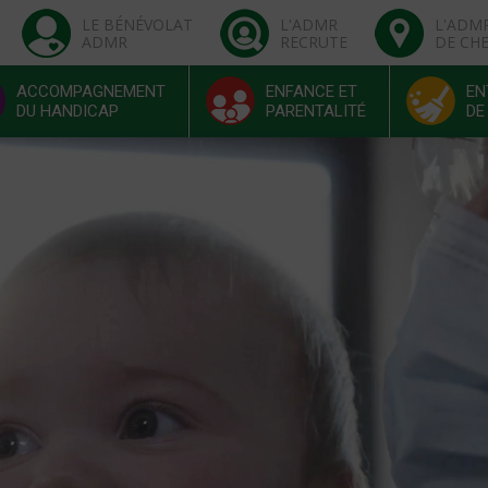
LE BÉNÉVOLAT
L'ADMR
L'ADM
ADMR
RECRUTE
DE CH
ACCOMPAGNEMENT
ENFANCE ET
EN
DU HANDICAP
PARENTALITÉ
DE