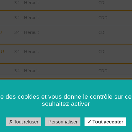
34 - Hérault
CDI
34 - Hérault
CDD
U
34 - Hérault
CDI
EU
34 - Hérault
CDI
34 - Hérault
CDD
29 - Finistère
CDD
ise des cookies et vous donne le contrôle sur 
souhaitez activer
34 - Hérault
CDD
29 - Finistère
CDD
Tout refuser
Personnaliser
Tout accepter