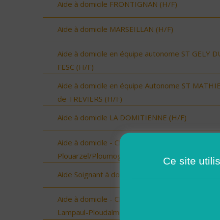
Aide à domicile FRONTIGNAN (H/F)
Aide à domicile MARSEILLAN (H/F)
Aide à domicile en équipe autonome ST GELY D
FESC (H/F)
Aide à domicile en équipe Autonome ST MATHI
de TREVIERS (H/F)
Aide à domicile LA DOMITIENNE (H/F)
Aide à domicile - CDD été - Plouarzel/Lampaul-
Plouarzel/Ploumoguer (H/F)
Ce site util
Aide Soignant à domicile CAPESTANG (H/F)
Aide à domicile - CDD été - Ploudalmézeau,
Lampaul-Ploudalmézeau, St Pabu (H/F)