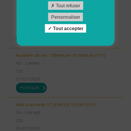
Auxiliaire de vie - Labouheyre (H/F)
Tout refuser
40 - Landes
Personnaliser
CDI
Tout accepter
31/07/2026
POSTULER
Auxiliaire de vie - Villeneuve de Marsan (H/F)
40 - Landes
CDI
31/07/2026
POSTULER
Aide à domicile ST JEAN DE VEDAS (H/F)
34 - Hérault
CDI
31/07/2026