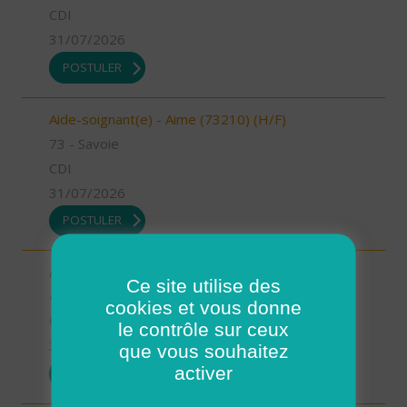
CDI
31/07/2026
POSTULER
Aide-soignant(e) - Aime (73210) (H/F)
73 - Savoie
CDI
31/07/2026
POSTULER
Auxiliaire de vie - Mimizan (H/F)
Ce site utilise des
40 - Landes
cookies et vous donne
CDI
le contrôle sur ceux
31/07/2026
que vous souhaitez
activer
POSTULER