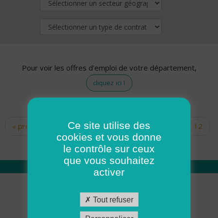
Pour voir les offres d'emploi de votre département,
cliquez ici !
Ce site utilise des
« premier
‹ précédent
…
10
11
12
Pages
cookies et vous donne
13
14
15
16
17
18
le contrôle sur ceux
que vous souhaitez
activer
Qui sommes nous
Tout refuser
Académie ADMR