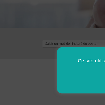
Ce site util
« premier
‹ p
Pages