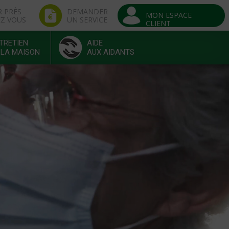
R PRÈS
DEMANDER
MON ESPACE
EZ VOUS
UN SERVICE
CLIENT
TRETIEN
AIDE
 LA MAISON
AUX AIDANTS