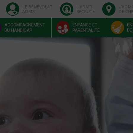
LE BÉNÉVOLAT
L'ADMR
L'ADM
ADMR
RECRUTE
DE CH
ACCOMPAGNEMENT
ENFANCE ET
EN
DU HANDICAP
PARENTALITÉ
DE