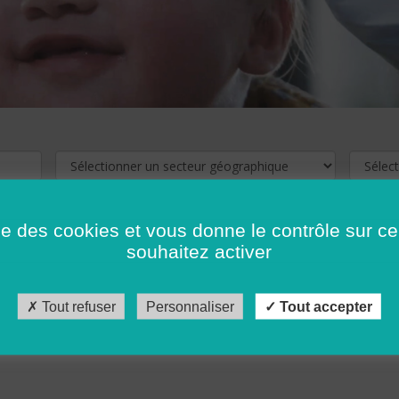
ise des cookies et vous donne le contrôle sur 
souhaitez activer
cliquez ici !
Pour voir les offres d'emploi de votre département,
Tout refuser
Personnaliser
Tout accepter
récédent
…
10
11
12
13
14
15