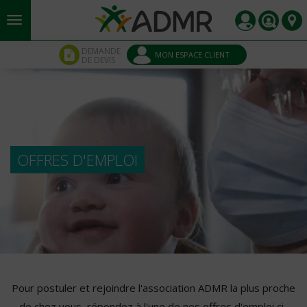
Aller au contenu principal
Panneau de gestion des cookies
DEMANDE
MON ESPACE CLIENT
DE DEVIS
OFFRES D'EMPLOI
Pour postuler et rejoindre l'association ADMR la plus proche
de chez vous, répondez à l'une de nos offres d'emploi ci-